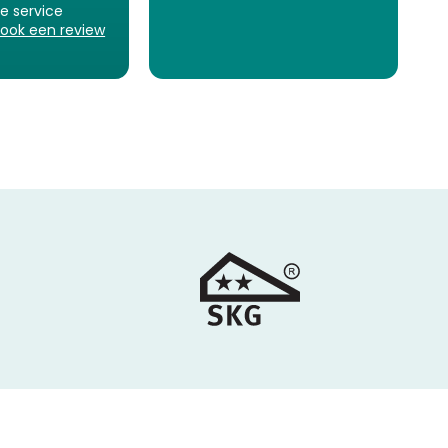
ze service
 ook een review