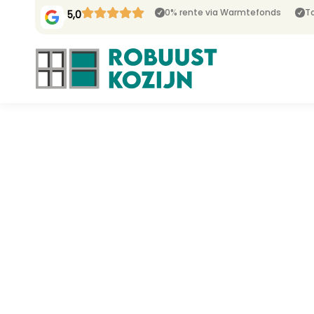
0% rente via Warmtefonds
To
5,0
Wij zijn
Robuustkozijn
kunststof kozi