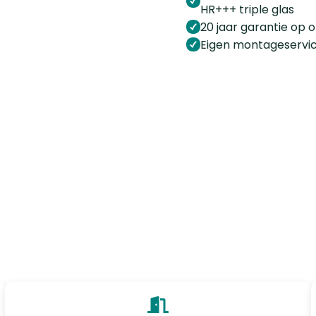
HR+++ triple glas
20 jaar garantie op 
Eigen montageservi
specialist die snel, eerlijk
litatief uitstekende
je bij Robuustkozijn aan het