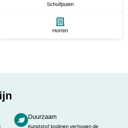
Schuifpuien
Horren
ijn
Duurzaam
k
Kunststof kozijnen verhogen de