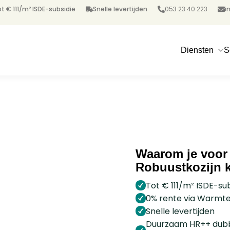
t € 111/m² ISDE-subsidie
Snelle levertijden
053 23 40 223
i
Diensten
S
Waarom je voor
Robuustkozijn k
. Jouw
Tot € 111/m² ISDE-sub
0% rente via Warmt
jnen
Snelle levertijden
Duurzaam HR++ dubbe