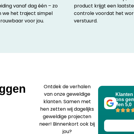
iding vanaf dag één – zo
product krijgt een laatst
we het traject simpel
controle voordat het wor
rouwbaar voor jou.
verstuurd.
eggen
Ontdek de verhalen
van onze geweldige
Klanten
ons gem
klanten. Samen met
een 5,0
hen zetten wij dagelijks
geweldige projecten
neer! Binnenkort ook bij
jou?