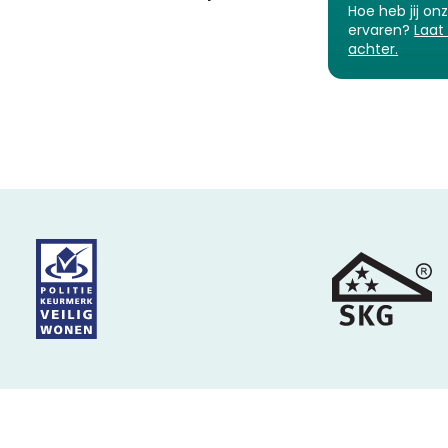
Hoe heb jij on
ervaren?
Laat
achter.