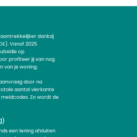
aantrekkelijker dankzij
DE). Vanaf 2025
subsidie op
r profiteer jij van nog
n van je woning.
ieaanvraag door na
totale aantal vierkante
e meldcodes. Zo wordt de
g)
ds een lening afsluiten