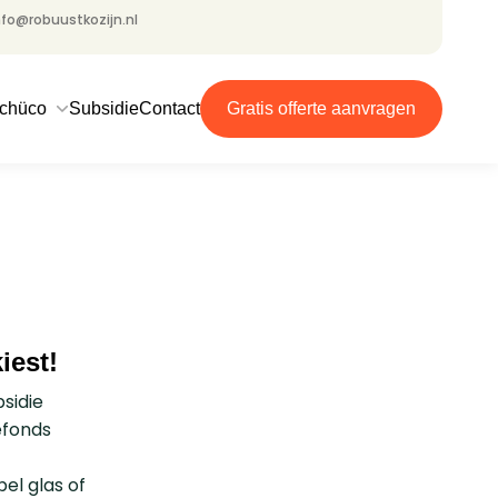
nfo@robuustkozijn.nl
chüco
Subsidie
Contact
Gratis offerte aanvragen
iest!
sidie
efonds
l glas of