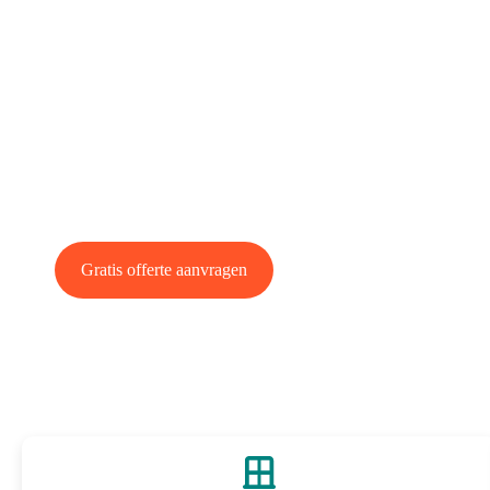
specialist
Ben jij op zoek naar een betrouwbare kunststof kozijn
en vakkundig jouw project verzorgt? En zoek jij kwa
kunststof kozijnen voor een eerlijke prijs? Dan ben 
juiste adres.
Gratis offerte aanvragen