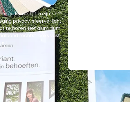
ls je kunststof kozijn zelf?
ging privacy, sfeervol licht
at te boren. Het aluminium
aalband rechtstreeks vast
ast.