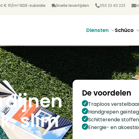
t € 111/m² ISDE-subsidie
Snelle levertijden
053 23 40 223
i
Diensten
Schüco
De voordelen
rdijnen
Traploos verstelbaa
k, slim
Handgrepen geïnteg
Schitterende stoffe
Energie- en akoesti