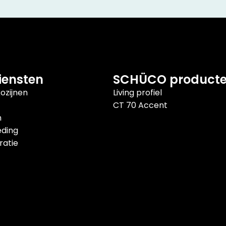
iensten
SCHÜCO product
ozijnen
Living profiel
CT 70 Accent
n
eding
atie