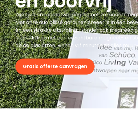
en boorvrij
Zoek je een raam­afwerking die net zo modern oogt a
Met onze duo plissé gordijnen creëer je in één bewe
én een strakke uitstraling—zonder ook maar één g
frame klik je met een onzichtbare magneet- en st
op de glaslatten. Binnen vijf minuten zit alles muurv
Gratis offerte aanvragen