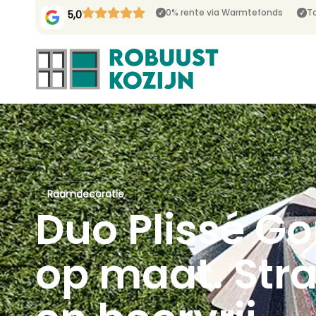
0% rente via Warmtefonds
To
5,0
Raamdecoratie
Duo Plissé Go
op maat. Stra