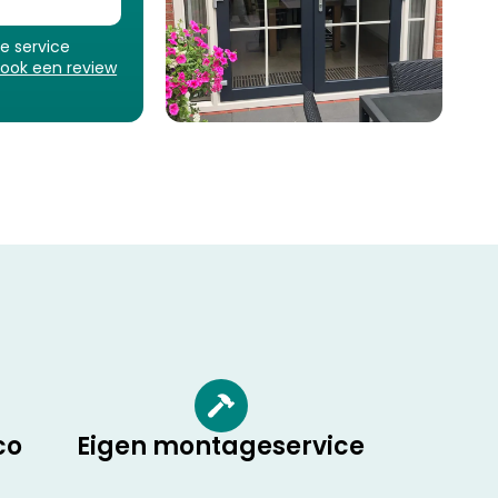
ze service
 ook een review
co
Eigen montageservice