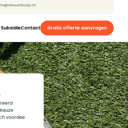
nfo@robuustkozijn.nl
Subsidie
Contact
Gratis offerte aanvragen
r
reerd
nkeuze
sch voordee