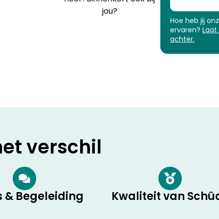
jou?
Hoe heb jij on
ervaren?
Laat
achter.
t verschil
s & Begeleiding
Kwaliteit van Schü