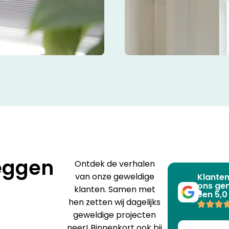
eggen
Ontdek de verhalen
van onze geweldige
Klante
ons ge
klanten. Samen met
een 5,0
hen zetten wij dagelijks
geweldige projecten
neer! Binnenkort ook bij